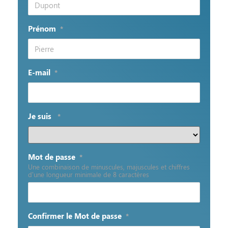
Prénom
*
E-mail
*
Je suis
*
Mot de passe
*
Une combinaison de minuscules, majuscules et chiffres
d'une longueur minimale de 8 caractères
Confirmer le Mot de passe
*