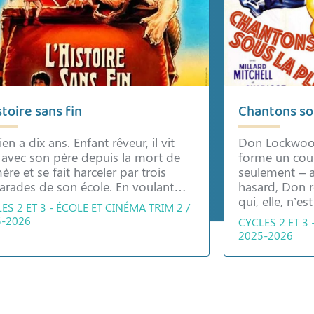
stoire sans fin
Chantons sou
ien a dix ans. Enfant rêveur, il vit
Don Lockwood 
 avec son père depuis la mort de
forme un cou
ère et se fait harceler par trois
seulement – a
arades de son école. En voulant…
hasard, Don 
qui, elle, n’e
ES 2 ET 3 - ÉCOLE ET CINÉMA TRIM 2 /
5-2026
CYCLES 2 ET 3 
2025-2026