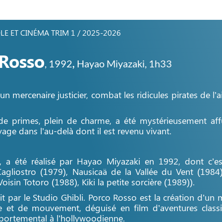
LE ET CINÉMA TRIM 1 / 2025-2026
Rosso
,
1992
,
Hayao Miyazaki
, 1h33
un mercenaire justicier, combat les ridicules pirates de 
de primes, plein de charme, a été mystérieusement aff
age dans l’au-delà dont il est revenu vivant.
, a été réalisé par Hayao Miyazaki en 1992, dont c’e
agliostro (1979), Nausicaä de la Vallée du Vent (1984)
isin Totoro (1988), Kiki la petite sorcière (1989)).
uit par le Studio Ghibli. Porco Rosso est la création d’u
 et de mouvement, déguisé en film d’aventures class
portemental à l’hollywoodienne.