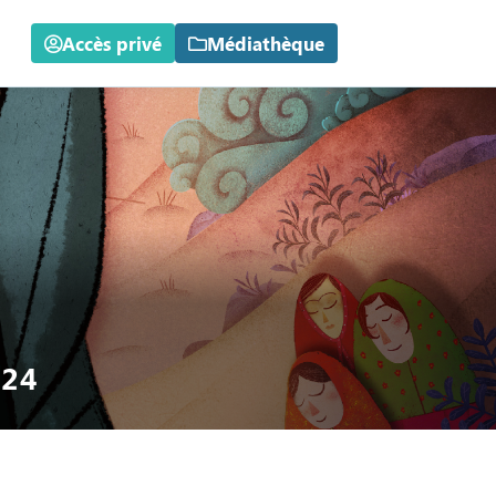
Accès privé
Médiathèque
024