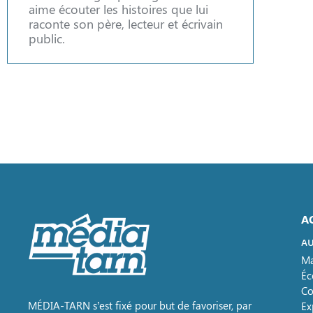
aime écouter les histoires que lui
raconte son père, lecteur et écrivain
public.
A
AU
Ma
Éc
Co
MÉDIA-TARN s’est fixé pour but de favoriser, par
Ex