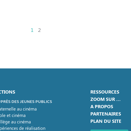
1
2
CTIONS
RESSOURCES
ZOOM SUR …
PRÈS DES JEUNES PUBLICS
A PROPOS
ternelle au cinéma
PARTENAIRES
ole et cinéma
PLAN DU SITE
llège au cinéma
périences de réalisation