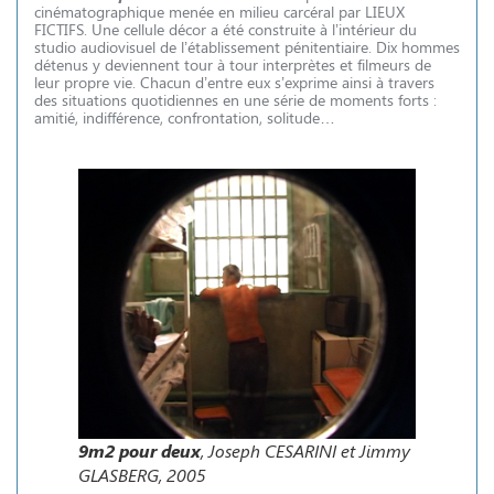
cinématographique menée en milieu carcéral par LIEUX
FICTIFS. Une cellule décor a été construite à l’intérieur du
studio audiovisuel de l’établissement pénitentiaire. Dix hommes
détenus y deviennent tour à tour interprètes et filmeurs de
leur propre vie. Chacun d’entre eux s’exprime ainsi à travers
des situations quotidiennes en une série de moments forts :
amitié, indifférence, confrontation, solitude…
9m2 pour deux
, Joseph CESARINI et Jimmy
GLASBERG, 2005