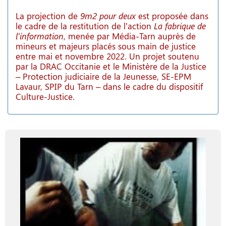
La projection de
9m2 pour deux
est proposée dans
le cadre de la restitution de l’action
La fabrique de
l’information
, menée par Média-Tarn auprès de
mineurs et majeurs placés sous main de justice
entre mai et novembre 2022. Un projet soutenu
par la DRAC Occitanie et le Ministère de la Justice
– Protection judiciaire de la Jeunesse, SE-EPM
Lavaur, SPIP du Tarn – dans le cadre du dispositif
Culture-Justice.