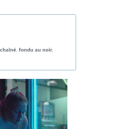
chaîné
,
fondu au noir
,