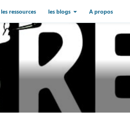
les ressources
les blogs
A propos