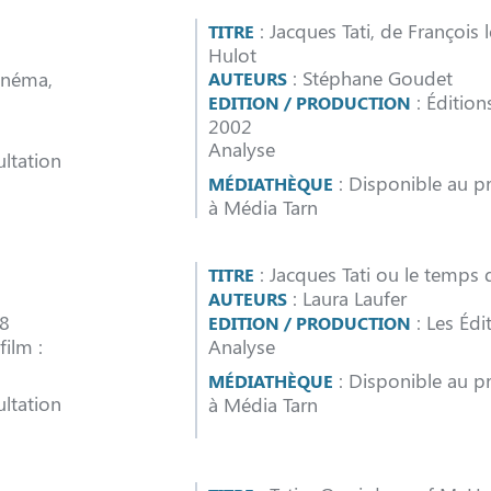
: Jacques Tati, de François 
TITRE
Hulot
: Stéphane Goudet
inéma,
AUTEURS
: Édition
EDITION / PRODUCTION
2002
Analyse
ltation
: Disponible au pr
MÉDIATHÈQUE
à Média Tarn
: Jacques Tati ou le temps d
TITRE
: Laura Laufer
AUTEURS
68
: Les Édit
EDITION / PRODUCTION
ilm :
Analyse
: Disponible au pr
MÉDIATHÈQUE
ltation
à Média Tarn