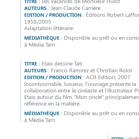
: Les vacances de Monsieur Hulot
TITRE
: Jean-Claude Carrière
AUTEURS
: Éditions Robert Laffo
EDITION / PRODUCTION
1958/2005
Adaptation littéraire
: Disponible au prêt ou en consu
MÉDIATHÈQUE
à Média Tarn
: Etaix dessine Tati
TITRE
: Francis Ramirez et Christian Rolot
AUTEURS
: ACR Edition, 2007
EDITION / PRODUCTION
Incontournable, luxueux, l'ouvrage présente la
collaboration entre le cinéaste et l'illustrateur P
Etaix autour du film "Mon oncle" principalemen
référence en la matière.
: Disponible au prêt ou en consu
MÉDIATHÈQUE
à Média Tarn
: Hel
TITRE