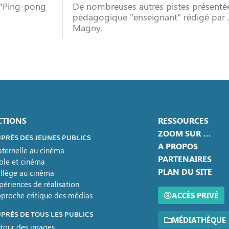
: "Ping-pong
De nombreuses autres pistes présentée
pédagogique "enseignant" rédigé par 
Magny.
CTIONS
RESSOURCES
ZOOM SUR …
PRÈS DES JEUNES PUBLICS
A PROPOS
ternelle au cinéma
PARTENAIRES
ole et cinéma
PLAN DU SITE
llège au cinéma
périences de réalisation
proche critique des médias
ACCÈS PRIVÉ
PRÈS DE TOUS LES PUBLICS
MÉDIATHÈQUE
tour des images