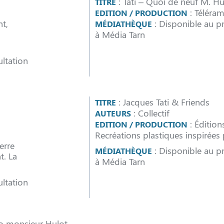
: Tati – Quoi de neuf M. Hu
TITRE
: Téléram
EDITION / PRODUCTION
nt,
: Disponible au pr
MÉDIATHÈQUE
à Média Tarn
ltation
: Jacques Tati & Friends
TITRE
: Collectif
AUTEURS
: Éditio
EDITION / PRODUCTION
Recréations plastiques inspirées 
ierre
: Disponible au pr
MÉDIATHÈQUE
t. La
à Média Tarn
ltation
lo monsieur Hulot