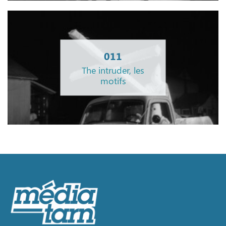
011
The intruder, les
motifs