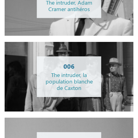
The intruder, Adam
Cramer antihéros
006
The intruder, la
population blanche
de Caxton