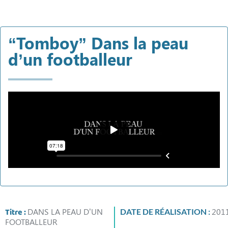
“Tomboy” Dans la peau
d’un footballeur
Titre :
DANS LA PEAU D’UN
201
DATE DE RÉALISATION :
FOOTBALLEUR