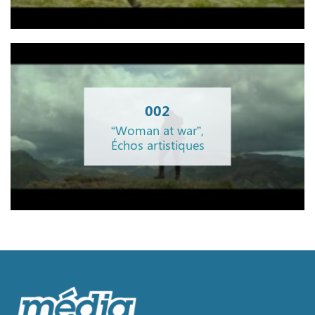
002
“Woman at war”,
Échos artistiques