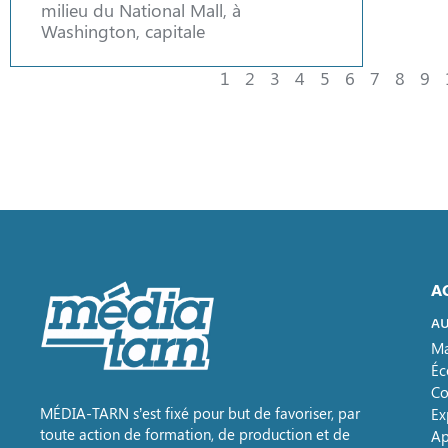
milieu du National Mall, à
Washington, capitale
1
2
3
4
5
6
7
8
9
A
AU
Ma
Éc
Co
MÉDIA-TARN s’est fixé pour but de favoriser, par
Ex
toute action de formation, de production et de
Ap