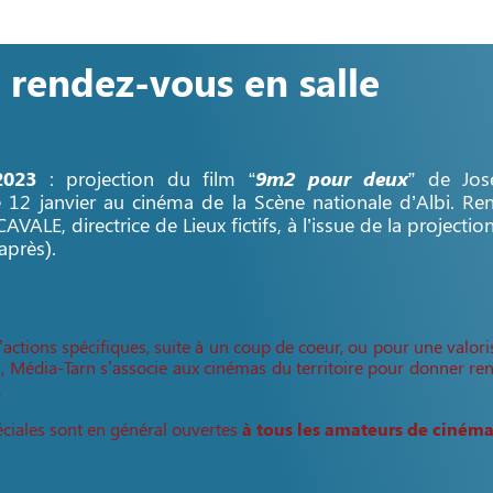
 rendez-vous en salle
2023
: projection du film “
9m2 pour deux
” de Jo
12 janvier au cinéma de la Scène nationale d’Albi. Renc
VALE, directrice de Lieux fictifs, à l’issue de la projectio
-après).
’actions spécifiques, suite à un coup de coeur, ou pour une valori
rs, Média-Tarn s’associe aux cinémas du territoire pour donner r
.
ciales sont en général ouvertes
à tous les amateurs de ciném