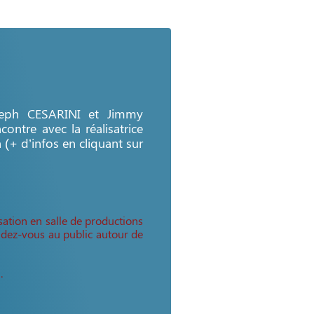
seph CESARINI et Jimmy
ontre avec la réalisatrice
n (+ d’infos en cliquant sur
sation en salle de productions
endez-vous au public autour de
a
.