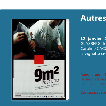
Autres
12 janvier 
GLASBERG, le 
Caroline CACCA
la vignette ci
Dans le cadre d
issues d’atelie
l’image animée
Ces séances spé