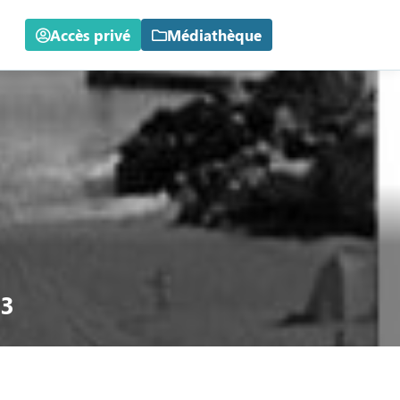
Accès privé
Médiathèque
23