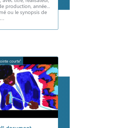
de production, année...
sumé ou le synopsis de
in…
ointe courte"