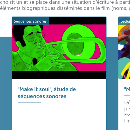
choisit un et se place dans une situation d'écriture à parti
éléments biographiques disséminés dans le film (noms, da
Séquences sonores
Lectu
"Make it soul", étude de
"M
séquences sonores
Dé
pe
Es
l'