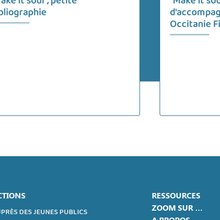
ake it soul", petite
"Make it so
bliographie
d'accompag
Occitanie F
CTIONS
RESSOURCES
ZOOM SUR …
PRÈS DES JEUNES PUBLICS
A PROPOS