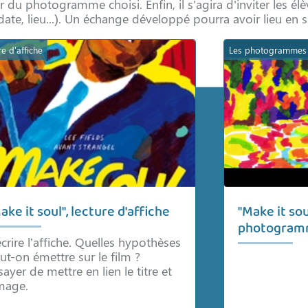
r du photogramme choisi. Enfin, il s'agira d'inviter les élè
te, lieu...). Un échange développé pourra avoir lieu en s
re d'affiche
Les photogrammes
ake it soul", lecture d'affiche
"Make it soul
photogram
crire l’affiche. Quelles hypothèses
ut-on émettre sur le film ?
sayer de mettre en lien le titre et
image.