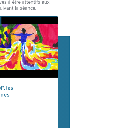
ves à être attentifs aux
uivant la séance.
", les
mes