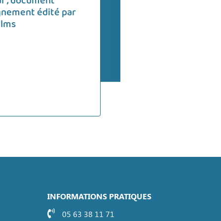
ul", document
nement édité par
ilms
INFORMATIONS PRATIQUES
05 63 38 11 71