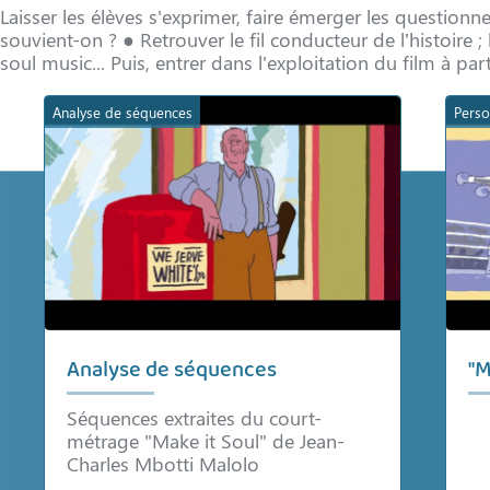
Laisser les élèves s'exprimer, faire émerger les question
souvient-on ? ● Retrouver le fil conducteur de l’histoire ;
soul music... Puis, entrer dans l'exploitation du film à pa
Analyse de séquences
Pers
Analyse de séquences
"M
Séquences extraites du court-
métrage "Make it Soul" de Jean-
Charles Mbotti Malolo