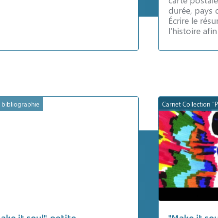
durée, pays 
Écrire le ré
l'histoire af
e bibliographie
Carnet Collection "P