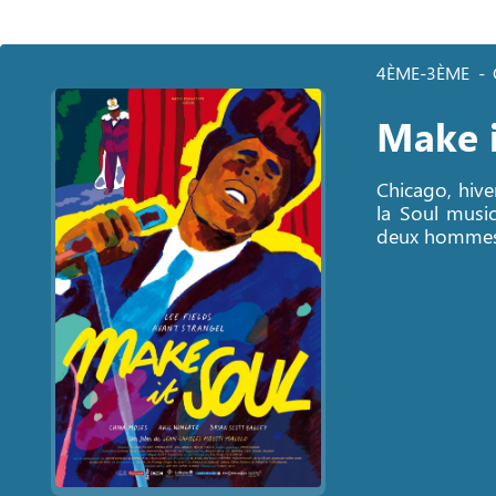
4ÈME-3ÈME
Make i
Chicago, hive
la Soul music
deux hommes 