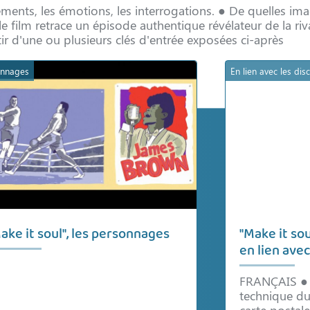
nements, les émotions, les interrogations. ● De quelles im
 le film retrace un épisode authentique révélateur de la riv
rtir d'une ou plusieurs clés d'entrée exposées ci-après
onnages
En lien avec les disc
ake it soul", les personnages
"Make it sou
en lien avec
FRANÇAIS ● É
technique du 
carte postale,