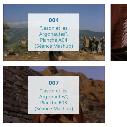
004
"Jason et les
Argonautes",
Planche A04
(Séance Mashup)
007
"Jason et les
Argonautes",
Planche B03
(Séance Mashup)