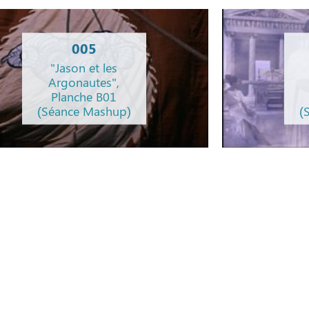
005
"Jason et les
Argonautes",
Planche B01
(Séance Mashup)
(