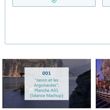
001
"Jason et les
Argonautes",
Planche A01
(Séance Mashup)