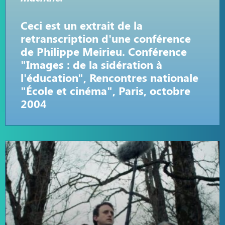
Ceci est un extrait de la
retranscription d'une conférence
de Philippe Meirieu. Conférence
"Images : de la sidération à
l'éducation", Rencontres nationale
"École et cinéma", Paris, octobre
2004