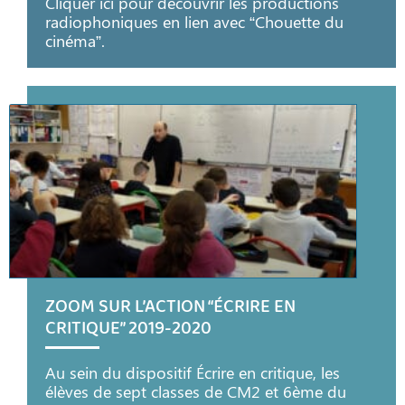
Cliquer ici pour découvrir les productions
radiophoniques en lien avec “Chouette du
cinéma”.
ZOOM SUR L’ACTION “ÉCRIRE EN
CRITIQUE” 2019-2020
Au sein du dispositif Écrire en critique, les
élèves de sept classes de CM2 et 6ème du